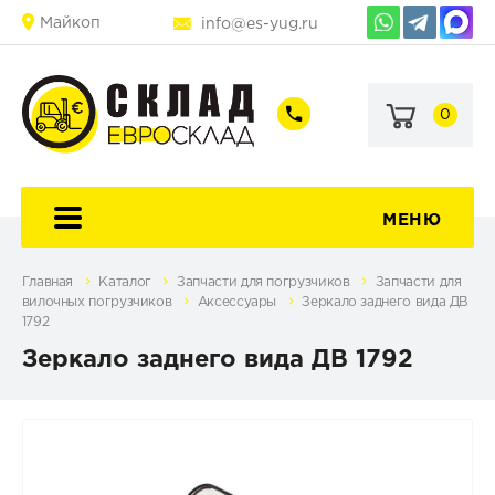
Майкоп
info@es-yug.ru
0
+7
+7
(903)
(903)
463-
470-
60-
69-
92
79
МЕНЮ
Главная
Каталог
Запчасти для погрузчиков
Запчасти для
вилочных погрузчиков
Аксессуары
Зеркало заднего вида ДВ
1792
Зеркало заднего вида ДВ 1792