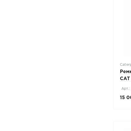
Caterp
Рем
CAT 
Арт.
15 0