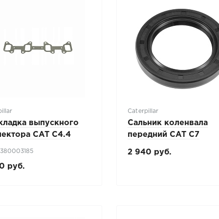
illar
Caterpillar
кладка выпускного
Сальник коленвала
лектора CAT C4.4
передний CAT C7
: 380003185
2 940 руб.
0 руб.