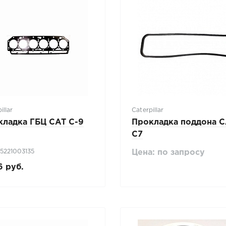
illar
Caterpillar
кладка ГБЦ CAT C-9
Прокладка поддона 
C7
 5221003135
Цена: по запросу
6 руб.