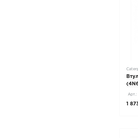
Caterp
Вту
(4N
Арт.
1 87