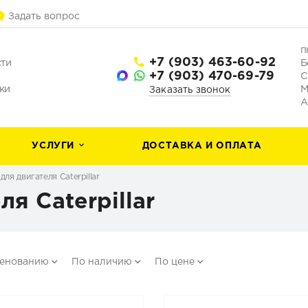
Задать вопрос
п
+7 (903) 463-60-92
сти
Б
+7 (903) 470-69-79
С
ки
М
Заказать звонок
А
УСЛУГИ
ДОСТАВКА И ОПЛАТА
для двигателя Caterpillar
ля Caterpillar
менованию
По наличию
По цене