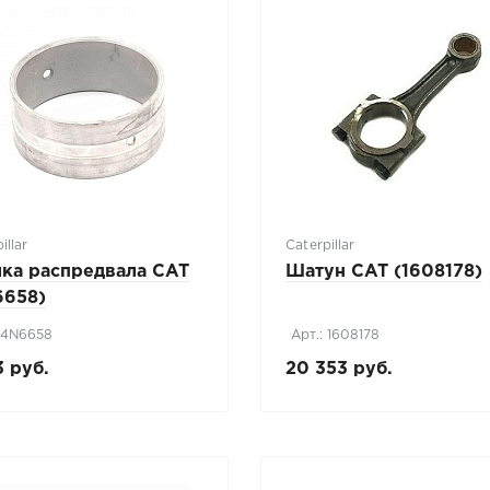
illar
Caterpillar
лка распредвала CAT
Шатун CAT (1608178)
6658)
: 4N6658
Арт.: 1608178
3 руб.
20 353 руб.