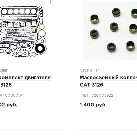
illar
Caterpillar
комплект двигателя
Маслосъемный колпа
 3126
CAT 3126
: 440008004
Арт.: 820003922
02 руб.
1 400 руб.