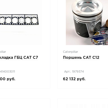
illar
Caterpillar
кладка ГБЦ CAT C7
Поршень CAT C12
 414003011
Арт.: 1979374
00 руб.
62 132 руб.