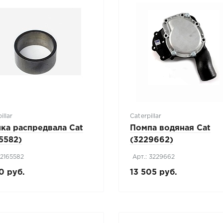
illar
Caterpillar
ка распредвала Cat
Помпа водяная Cat
5582)
(3229662)
 2165582
Арт.: 3229662
0 руб.
13 505 руб.