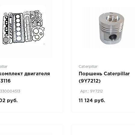
illar
Caterpillar
комплект двигателя
Поршень Caterpillar
3116
(9Y7212)
: 330004513
Арт.: 9Y7212
02 руб.
11 124 руб.