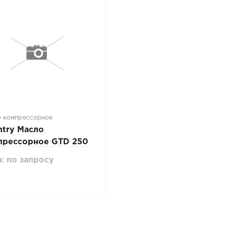
 компрессорное
ntry Масло
прессорное GTD 250
00 ST-506 1,0л.
: по запросу