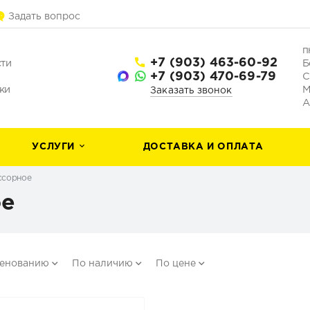
Задать вопрос
п
+7 (903) 463-60-92
сти
Б
+7 (903) 470-69-79
С
ки
М
Заказать звонок
А
УСЛУГИ
ДОСТАВКА И ОПЛАТА
ссорное
ое
менованию
По наличию
По цене