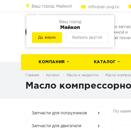
Ваш город:
Майкоп
info@es-yug.ru
Ваш город
Майкоп
Погрузчики и запча
для погрузочной и
Да, верно
Выбрать другой
строительной техни
КОМПАНИЯ
КАТАЛОГ
Главная
Каталог
Масла и жидкости
Масло компре
Масло компрессорн
По наи
Запчасти для погрузчиков
Запчасти для двигателя