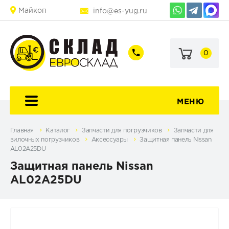
Майкоп
info@es-yug.ru
0
+7
+7
(903)
(903)
463-
470-
60-
69-
92
79
МЕНЮ
Главная
Каталог
Запчасти для погрузчиков
Запчасти для
вилочных погрузчиков
Аксессуары
Защитная панель Nissan
AL02A25DU
Защитная панель Nissan
AL02A25DU