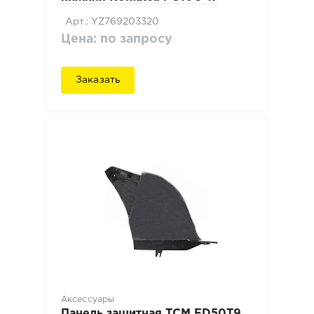
Арт.: YZ769203320
Цена: по запросу
Заказать
Аксессуары
Панель защитная TCM FD50T9