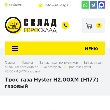
Майкоп
info@es-yug.ru
0
+7
+7
(903)
(903)
463-
470-
60-
69-
92
79
МЕНЮ
Главная
Каталог
Запчасти для погрузчиков
Запчасти для
вилочных погрузчиков
Аксессуары
Трос газа Hyster
H2.00XM (H177) газовый
Трос газа Hyster H2.00XM (H177)
газовый