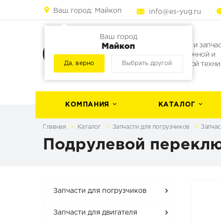
Ваш город:
Майкоп
info@es-yug.ru
Ваш город
Майкоп
Погрузчики и запча
для погрузочной и
Да, верно
Выбрать другой
строительной техни
КОМПАНИЯ
КАТАЛОГ
Главная
Каталог
Запчасти для погрузчиков
Запчас
Подрулевой переклю
Запчасти для погрузчиков
Запчасти для двигателя