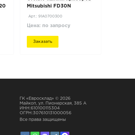
-20
Mitsubishi FD30N
Арт.: 91A0700300
Цена: по запросу
Заказать
ГК «Евросклад» © 2026
Майкоп, ул. Пионерская, 385 А
ИНН:610100115304
ОГРН:307610131000056
Все права защищены