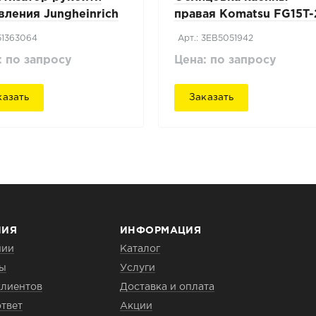
вления Jungheinrich
правая Komatsu FG15T
20
 51363064
Арт.: 3EB5051942
: по запросу
Цена: по запросу
казать
Заказать
НИЯ
ИНФОРМАЦИЯ
нии
Каталог
ты
Услуги
клиентов
Доставка и оплата
твет
Акции