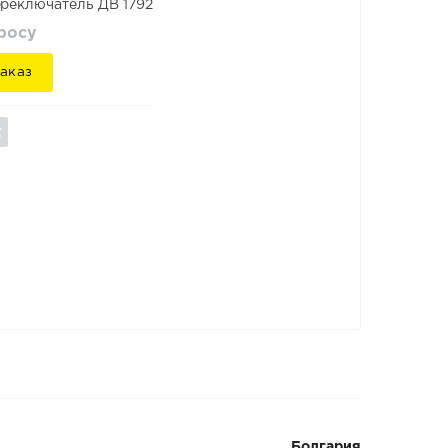
реключатель ДВ 1792
просу
аказ
Болгария