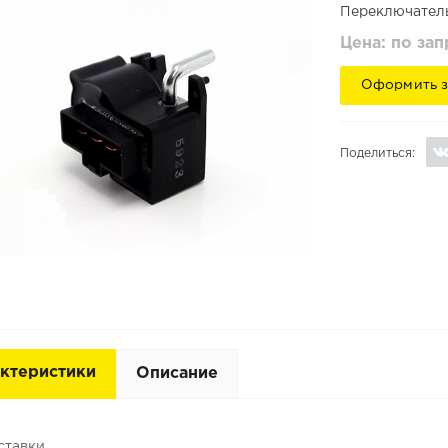
Переключатель
Цена: по за
Оформить з
Поделиться:
ктеристики
Описание
ставки