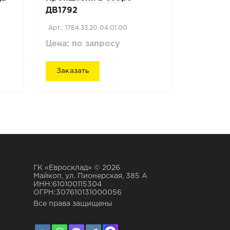
ДВ1792
Арт.: 1784.33.20 04.01.00
Цена: по запросу
Заказать
ГК «Евросклад» © 2026
Майкоп, ул. Пионерская, 385 А
ИНН:610100115304
ОГРН:307610131000056
Все права защищены