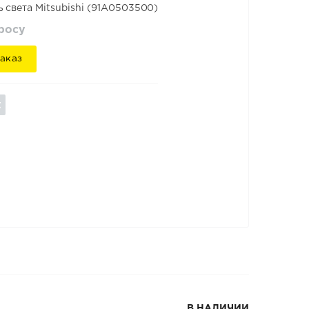
 света Mitsubishi (91A0503500)
просу
аказ
В НАЛИЧИИ