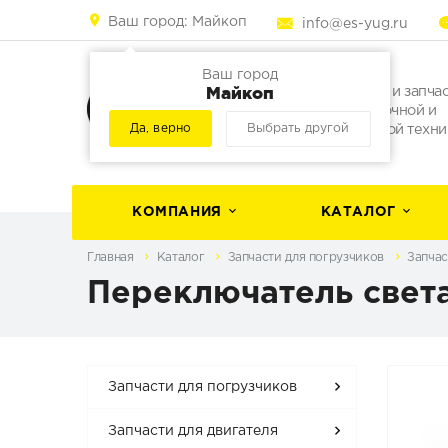
Ваш город:
Майкоп
info@es-yug.ru
Ваш город
Майкоп
Погрузчики и запча
для погрузочной и
Да, верно
Выбрать другой
строительной техни
КОМПАНИЯ
КАТАЛОГ
Главная
Каталог
Запчасти для погрузчиков
Запчас
Переключатель света
Запчасти для погрузчиков
Запчасти для двигателя