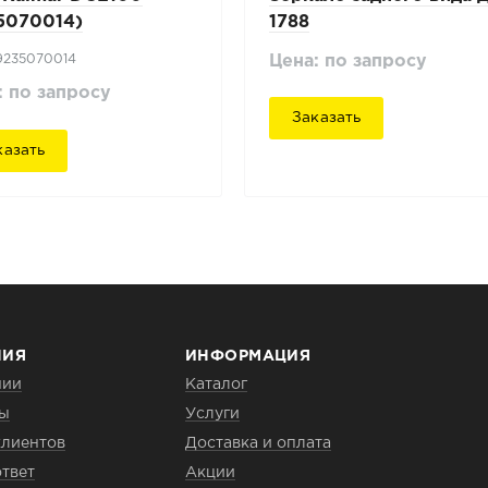
5070014)
1788
 9235070014
Цена: по запросу
: по запросу
Заказать
казать
НИЯ
ИНФОРМАЦИЯ
нии
Каталог
ты
Услуги
клиентов
Доставка и оплата
твет
Акции