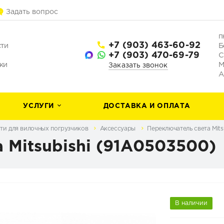
Задать вопрос
п
+7 (903) 463-60-92
сти
Б
+7 (903) 470-69-79
С
ки
М
Заказать звонок
А
УСЛУГИ
ДОСТАВКА И ОПЛАТА
ти для вилочных погрузчиков
Аксессуары
Переключатель света Mits
 Mitsubishi (91A0503500)
В наличии