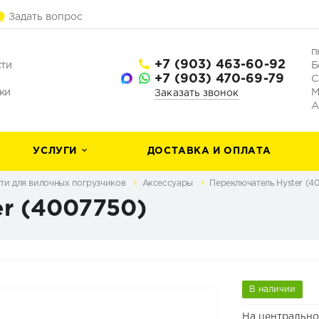
Задать вопрос
п
+7 (903) 463-60-92
сти
Б
+7 (903) 470-69-79
С
ки
М
Заказать звонок
А
УСЛУГИ
ДОСТАВКА И ОПЛАТА
ти для вилочных погрузчиков
Аксессуары
Переключатель Hyster (4
r (4007750)
В наличии
На центрально