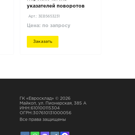
указателей поворотов
Komatsu FG15T-20
Арт.: 3EB5653231
Цена: по запросу
Заказать
ГК «Евросклад» © 2026
Майкоп, ул. Пионерская, 385 А
ИНН:610100115304
ОГРН:307610131000056
Все права защищены