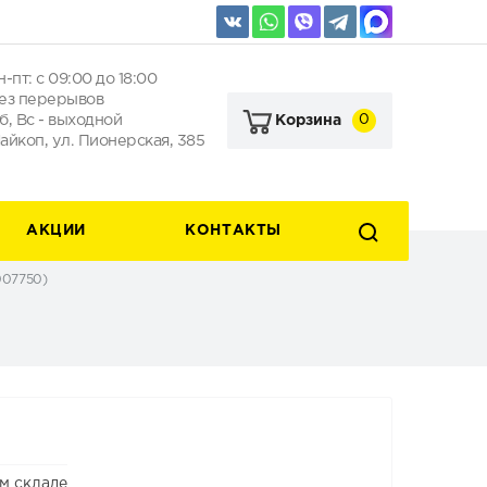
н-пт: с 09:00 до 18:00
ез перерывов
б, Вс - выходной
0
Корзина
айкоп, ул. Пионерская, 385
АКЦИИ
КОНТАКТЫ
007750)
м складе