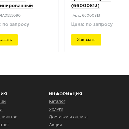
инированный
(66000813)
ubishi FD30N
 91A0555090
Арт.: 66000813
: по запросу
Цена: по запросу
казать
Заказать
НИЯ
ИНФОРМАЦИЯ
нии
Каталог
ты
Услуги
клиентов
Доставка и оплата
твет
Акции