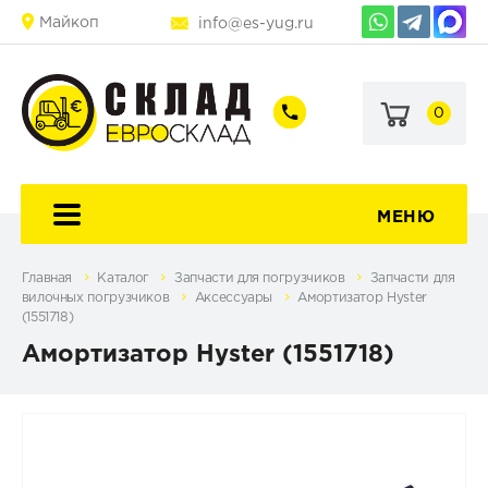
Майкоп
info@es-yug.ru
0
+7
+7
(903)
(903)
463-
470-
60-
69-
92
79
МЕНЮ
Главная
Каталог
Запчасти для погрузчиков
Запчасти для
вилочных погрузчиков
Аксессуары
Амортизатор Hyster
(1551718)
Амортизатор Hyster (1551718)